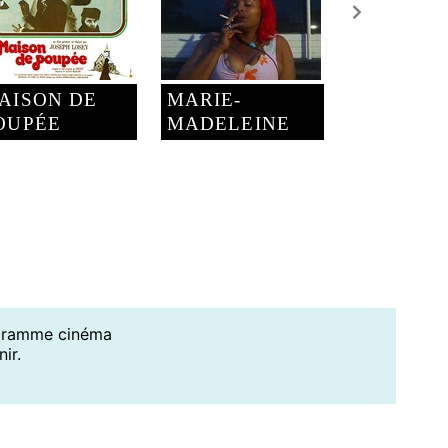
AISON DE
MARIE-
OUPÉE
MADELEINE
ogramme cinéma
ir.