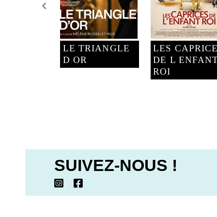
LE TRIANGLE
LES CAPRIC
D OR
DE L ENFAN
ROI
SUIVEZ-NOUS !