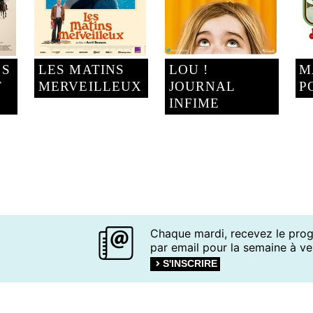
ES
LES MATINS
LOU !
M
T
MERVEILLEUX
JOURNAL
P
INFIME
Chaque mardi, recevez le pr
par email pour la semaine à ven
S'INSCRIRE