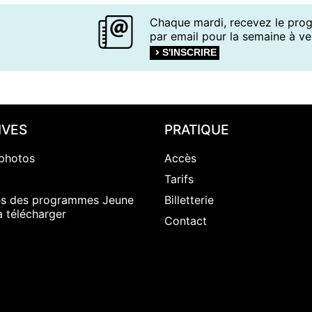
Chaque mardi, recevez le pr
par email pour la semaine à ven
S'INSCRIRE
IVES
PRATIQUE
photos
Accès
Tarifs
es des programmes Jeune
Billetterie
à télécharger
Contact